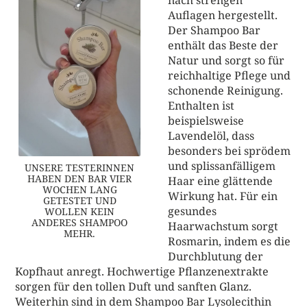
Auflagen hergestellt.
Der Shampoo Bar
enthält das Beste der
Natur und sorgt so für
reichhaltige Pflege und
schonende Reinigung.
Enthalten ist
beispielsweise
Lavendelöl, dass
besonders bei sprödem
und splissanfälligem
UNSERE TESTERINNEN
HABEN DEN BAR VIER
Haar eine glättende
WOCHEN LANG
Wirkung hat. Für ein
GETESTET UND
gesundes
WOLLEN KEIN
ANDERES SHAMPOO
Haarwachstum sorgt
MEHR.
Rosmarin, indem es die
Durchblutung der
Kopfhaut anregt. Hochwertige Pflanzenextrakte
sorgen für den tollen Duft und sanften Glanz.
Weiterhin sind in dem Shampoo Bar Lysolecithin